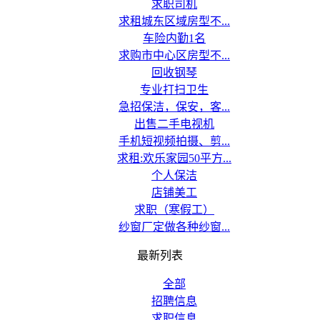
求职司机
求租城东区域房型不...
车险内勤1名
求购市中心区房型不...
回收钢琴
专业打扫卫生
急招保洁，保安，客...
出售二手电视机
手机短视频拍摄、剪...
求租:欢乐家园50平方...
个人保洁
店铺美工
求职（寒假工）
纱窗厂定做各种纱窗...
最新列表
全部
招聘信息
求职信息